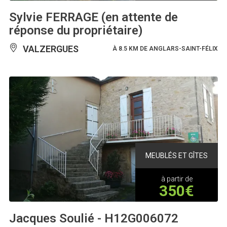
Sylvie FERRAGE (en attente de
réponse du propriétaire)
VALZERGUES
À 8.5 KM DE ANGLARS-SAINT-FÉLIX
MEUBLÉS ET GÎTES
à partir de
350€
Jacques Soulié - H12G006072