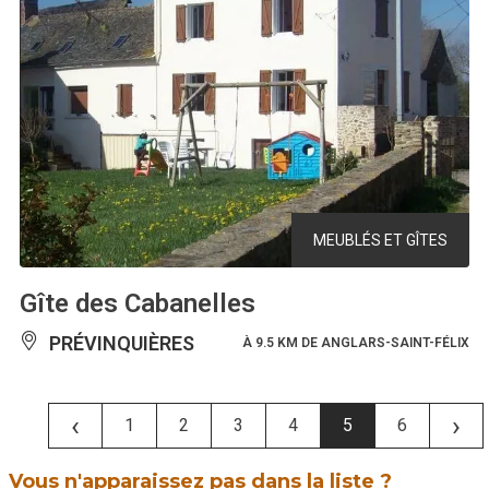
MEUBLÉS ET GÎTES
Gîte des Cabanelles
PRÉVINQUIÈRES
À 9.5 KM DE ANGLARS-SAINT-FÉLIX
‹
›
1
2
3
4
5
6
Vous n'apparaissez pas dans la liste ?