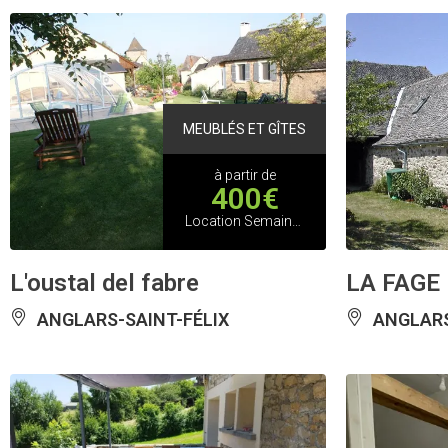
MEUBLÉS ET GÎTES
à partir de
400€
Location Semaine Basse Saison
L'oustal del fabre
LA FAGE
ANGLARS-SAINT-FÉLIX
ANGLARS