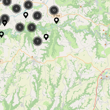
5
6
4
10
2
3
9
3
7