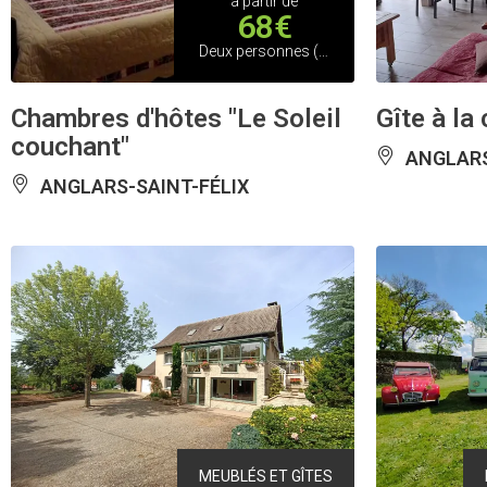
à partir de
68€
Deux personnes (Chambres d'hôtes)
Chambres d'hôtes "Le Soleil
Gîte à l
couchant"
ANGLARS
ANGLARS-SAINT-FÉLIX
MEUBLÉS ET GÎTES