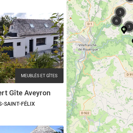
3
8
3
MEUBLÉS ET GÎTES
ert Gîte Aveyron
-SAINT-FÉLIX