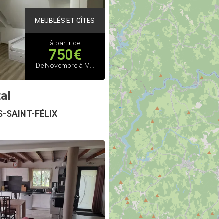
MEUBLÉS ET GÎTES
à partir de
750€
De Novembre à Mars sur demande
al
-SAINT-FÉLIX