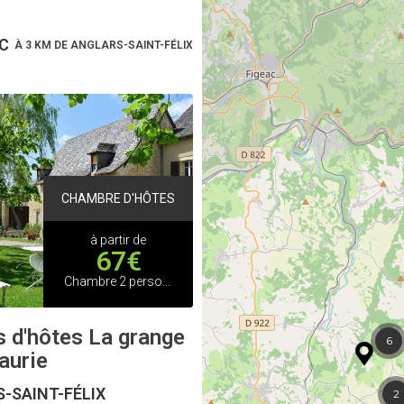
C
À 3 KM DE ANGLARS-SAINT-FÉLIX
CHAMBRE D'HÔTES
à partir de
67€
Chambre 2 personnes
 d'hôtes La grange
6
aurie
-SAINT-FÉLIX
2