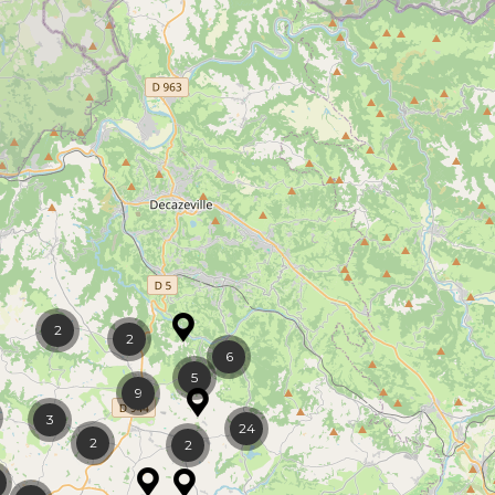
2
2
6
5
9
3
24
2
2