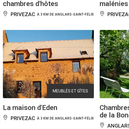
chambres d'hôtes
malénies
PRIVEZAC
PRIVEZA
À 3 KM DE ANGLARS-SAINT-FÉLIX
MEUBLÉS ET GÎTES
La maison d'Eden
Chambres
de la Bon
PRIVEZAC
À 3 KM DE ANGLARS-SAINT-FÉLIX
ANGLARS