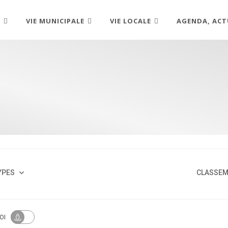
R
VIE MUNICIPALE
VIE LOCALE
AGENDA, ACT
YPES
CLASSE
OI