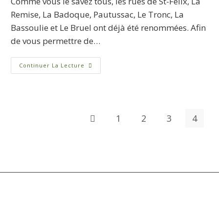
Comme vous le savez tous, les rues de St-Félix, La
Remise, La Badoque, Pautussac, Le Tronc, La
Bassoulie et Le Bruel ont déjà été renommées. Afin
de vous permettre de…
Continuer La Lecture
1
2
3
4